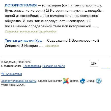
ИСТОРИОГРАФИЯ
— (от история (см.) и греч. grapo пишу,
букв. описание истории) 1) История ист. науки, являющейся
одной из важнейших форм самопознания человеческого
общества. И. наз. также совокупность исследований,
посвященных определенной теме или исторической… …
Советская историческая энциклопедия
Третья династия Ура
— Содержание 1 Возникновение 2
Династия 3 История …
Википедия
© Академик, 2000-2026
18+
Обратная связь:
Техподдержка
,
Реклама на сайте
👣 Путешествия
Экспорт словарей на сайты
, сделанные на PHP,
Joomla,
Drupal,
WordPress, MODx.