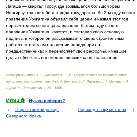
Лагаша — квартал Гирсу, где возвышался большой храм
Нингирсу, главного бога города-государства. Во 2-м году своего
правления Урукагина объявил себя царём и назвал этот год
первым годом своего царствования. В этом году своего
правления Урукагина, кажется, и составил свою основную
надпись, в которой он рассказывает о своих строительных
работах, о тяжёлом положении народа при его
предшественниках и перечисляет свои реформы, имевшие
целью облегчить положение широких слоев населения.
Всемирная история. Энциклопедия. — М.: Государственное издательство
политической литературы
.
Ред. А. Белявский, Л. Лазаревич, А. Монгайт, И.
Лурье, М. Полтавский
.
1956—1565
.
Игры ⚽
Нужен реферат?
Первые земледельцы
Переход к веку металла
Северного Ирака