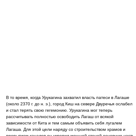
В то время, когда Урукагина захватил власть патеси в Лагаше
(около 2370 г. до н. э.), город Киш на севере Двуречья ослабел
и стал терять свою гегемонию. Урукагина мог теперь
рассчитывать полностью освободить Лагаш от всякой
зависимости от Кита и тем самым объявить себя лугалем
Лагаша. Для этой цели наряду со строительством храмов и
прорытием каналов он укрепил мощной стеной основную часть