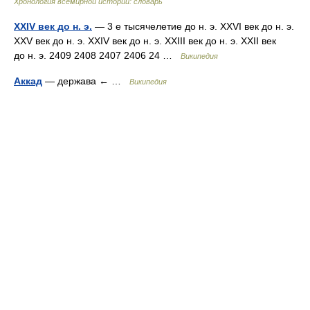
Хронология всемирной истории: словарь
XXIV век до н. э.
— 3 е тысячелетие до н. э. XXVI век до н. э.
XXV век до н. э. XXIV век до н. э. XXIII век до н. э. XXII век
до н. э. 2409 2408 2407 2406 24 …
Википедия
Аккад
— держава ← …
Википедия