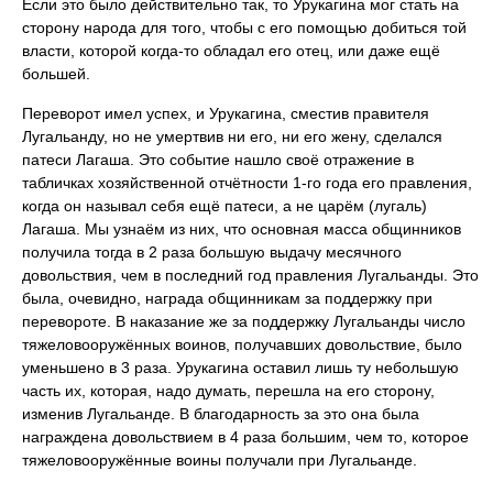
Если это было действительно так, то Урукагина мог стать на
сторону народа для того, чтобы с его помощью добиться той
власти, которой когда-то обладал его отец, или даже ещё
большей.
Переворот имел успех, и Урукагина, сместив правителя
Лугальанду, но не умертвив ни его, ни его жену, сделался
патеси Лагаша. Это событие нашло своё отражение в
табличках хозяйственной отчётности 1-го года его правления,
когда он называл себя ещё патеси, а не царём (лугаль)
Лагаша. Мы узнаём из них, что основная масса общинников
получила тогда в 2 раза большую выдачу месячного
довольствия, чем в последний год правления Лугальанды. Это
была, очевидно, награда общинникам за поддержку при
перевороте. В наказание же за поддержку Лугальанды число
тяжеловооружённых воинов, получавших довольствие, было
уменьшено в 3 раза. Урукагина оставил лишь ту небольшую
часть их, которая, надо думать, перешла на его сторону,
изменив Лугальанде. В благодарность за это она была
награждена довольствием в 4 раза большим, чем то, которое
тяжеловооружённые воины получали при Лугальанде.