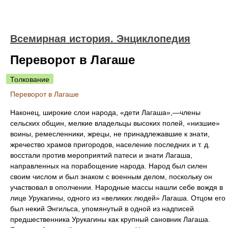
Всемирная история. Энциклопедия
Переворот в Лагаше
Толкование
Переворот в Лагаше
Наконец, широкие слои народа, «дети Лагаша»,—члены
сельских общин, мелкие владельцы высоких полей, «низшие»
воины, ремесленники, жрецы, не принадлежавшие к знати,
жречество храмов пригородов, население последних и т. д.
восстали против мероприятий патеси и знати Лагаша,
направленных на порабощение народа. Народ был силен
своим числом и был знаком с военным делом, поскольку он
участвовал в ополчении. Народные массы нашли себе вождя в
лице Урукагины, одного из «великих людей» Лагаша. Отцом его
был некий Энгильса, упомянутый в одной из надписей
предшественника Урукагины как крупный сановник Лагаша.